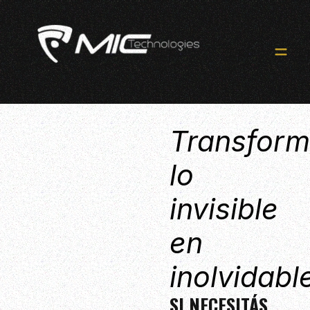
Transfor
lo
invisible
en
inolvidabl
SI NECESITÁS