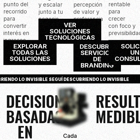
punto del
rentable
y escalar
percepción
recorrido
para
junto a tu
de valor y
para
crecer
negocio.
preferencia
VER
convertir
con foco y
de
SOLUCIONES
interés en
previsibilida
compra.
TECNOLÓGICAS
ingresos.
EXPLORAR
SOLIC
DESCUBRIR
TODAS LAS
UN
SERVICIOS
SOLUCIONES
CONSUL
DE
BRANDING
RIENDO LO INVISIBLE SEGUÍ DESCUBRIENDO LO INVISIBLE
DECISIONES
RESUL
BASADAS
MEDIB
EN
Cada