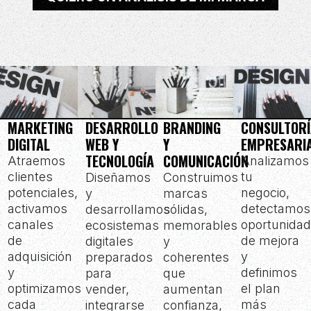
MARKETING
DESARROLLO
BRANDING
CONSULTOR
DIGITAL
WEB Y
Y
EMPRESARI
TECNOLOGÍA
COMUNICACIÓN
Atraemos
Analizamos
clientes
tu
Diseñamos
Construimos
potenciales,
negocio,
y
marcas
activamos
detectamos
desarrollamos
sólidas,
canales
oportunida
ecosistemas
memorables
de
de mejora
digitales
y
adquisición
y
preparados
coherentes
y
definimos
para
que
optimizamos
el plan
vender,
aumentan
cada
más
integrarse
confianza,