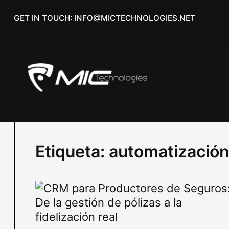
Skip
GET IN TOUCH: INFO@MICTECHNOLOGIES.NET
to
content
Etiqueta:
automatización