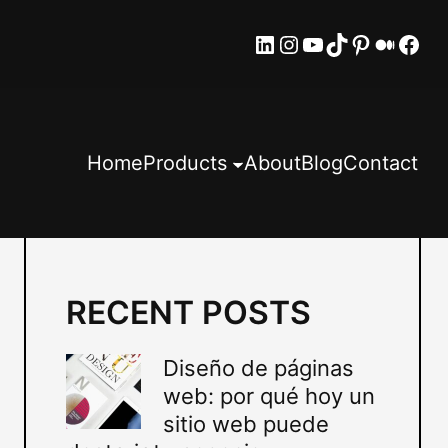
LinkedIn
Instagram
YouTube
TikTok
Pinteres
Mediu
Fac
Home
Products
About
Blog
Contact
RECENT POSTS
Diseño de páginas
web: por qué hoy un
sitio web puede