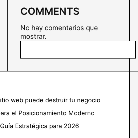
COMMENTS
No hay comentarios que
mostrar.
B
u
s
c
a
r
itio web puede destruir tu negocio
para el Posicionamiento Moderno
Guía Estratégica para 2026