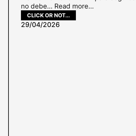
no debe…
Read more...
:
CLICK OR NOT...
C
29/04/2026
R
M
P
A
R
A
P
R
O
D
U
C
T
O
R
E