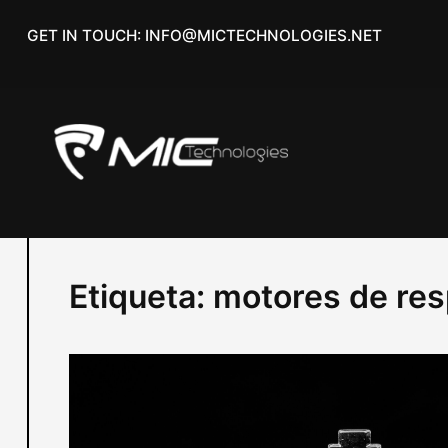
Skip
GET IN TOUCH: INFO@MICTECHNOLOGIES.NET
to
content
Etiqueta:
motores de re