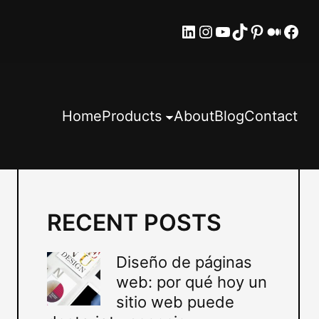
LinkedIn
Instagram
YouTube
TikTok
Pinteres
Mediu
Fac
Home
Products
About
Blog
Contact
RECENT POSTS
Diseño de páginas
web: por qué hoy un
sitio web puede