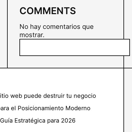
COMMENTS
No hay comentarios que
mostrar.
B
u
s
c
a
r
itio web puede destruir tu negocio
para el Posicionamiento Moderno
Guía Estratégica para 2026