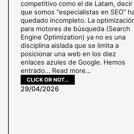
competitivo como el de Latam, decir
que somos “especialistas en SEO” h
quedado incompleto. La optimizació
para motores de búsqueda (Search
Engine Optimization) ya no es una
disciplina aislada que se limita a
posicionar una web en los diez
enlaces azules de Google. Hemos
entrado…
Read more...
:
CLICK OR NOT...
E
29/04/2026
S
P
E
C
I
A