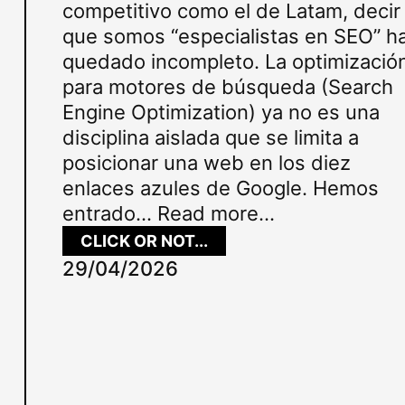
competitivo como el de Latam, decir
que somos “especialistas en SEO” h
quedado incompleto. La optimizació
para motores de búsqueda (Search
Engine Optimization) ya no es una
disciplina aislada que se limita a
posicionar una web en los diez
enlaces azules de Google. Hemos
entrado…
Read more...
:
CLICK OR NOT...
E
29/04/2026
S
P
E
C
I
A