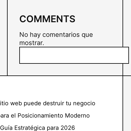
COMMENTS
No hay comentarios que
mostrar.
B
u
s
c
a
r
itio web puede destruir tu negocio
para el Posicionamiento Moderno
Guía Estratégica para 2026