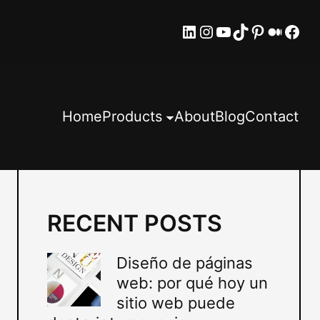
LinkedIn
Instagram
YouTube
TikTok
Pinteres
Mediu
Fac
Home
Products
About
Blog
Contact
RECENT POSTS
Diseño de páginas
web: por qué hoy un
sitio web puede