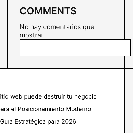
COMMENTS
No hay comentarios que
mostrar.
B
u
s
c
a
r
itio web puede destruir tu negocio
para el Posicionamiento Moderno
Guía Estratégica para 2026