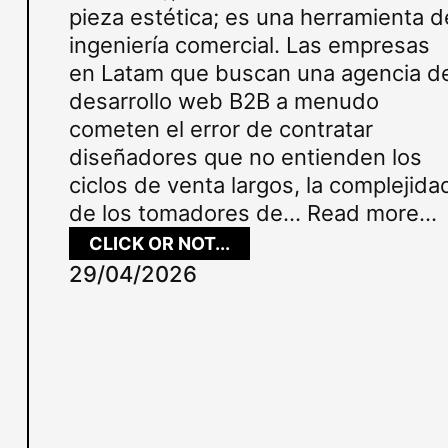
pieza estética; es una herramienta d
ingeniería comercial. Las empresas
en Latam que buscan una agencia d
desarrollo web B2B a menudo
cometen el error de contratar
diseñadores que no entienden los
ciclos de venta largos, la complejida
de los tomadores de…
Read more...
:
CLICK OR NOT...
A
29/04/2026
G
E
N
C
I
A
D