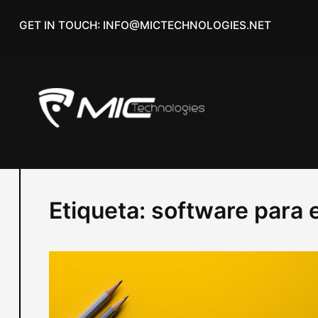
Skip
GET IN TOUCH: INFO@MICTECHNOLOGIES.NET
to
content
Etiqueta:
software para