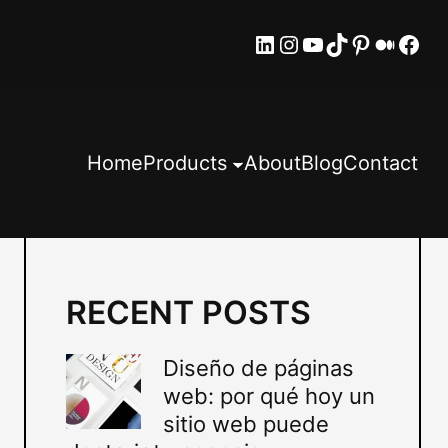
LinkedIn
Instagram
YouTube
TikTok
Pinteres
Mediu
Fac
Home
Products
About
Blog
Contact
RECENT POSTS
Diseño de páginas
web: por qué hoy un
sitio web puede