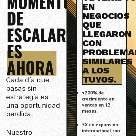
MOMENTO
EN
DE
NEGOCIOS
QUE
ESCALAR
LLEGARON
CON
ES
PROBLEMA
AHORA
SIMILARES
A LOS
TUYOS.
Cada día que
pasas sin
+200% de
estrategia es
crecimiento en
una oportunidad
ventas en 12
meses.
perdida.
5X en expansión
internacional con
Nuestro