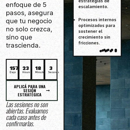
estrategias de
enfoque de 5
escalamiento.
pasos, asegura
Procesos internos
que tu negocio
optimizados para
no solo crezca,
sostener el
sino que
crecimiento sin
fricciones.
trascienda.
157
23
18
1
Days
Hours
Minutes
Seconds
APLICÁ PARA UNA
SESIÓN
ESTRATÉGICA
Las sesiones no son
abiertas. Evaluamos
cada caso antes de
confirmarlas.