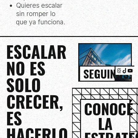
Quieres escalar
sin romper lo
que ya funciona.
ESCALAR
NO ES
SEGUINOS!
SOLO
CRECER,
CONOCÉ
ES
LA
HACERLO