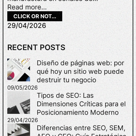
Read more...
:
CLICK OR NOT...
C
29/04/2026
O
N
S
RECENT POSTS
U
L
Diseño de páginas web: por
T
qué hoy un sitio web puede
O
R
destruir tu negocio
Í
09/05/2026
A
Tipos de SEO: Las
D
Dimensiones Críticas para el
E
Posicionamiento Moderno
M
29/04/2026
A
Diferencias entre SEO, SEM,
R
K