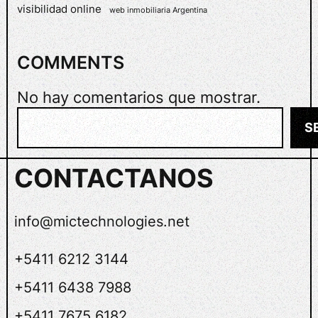
visibilidad online
web inmobiliaria Argentina
G
I
T
COMMENTS
A
L
No hay comentarios que mostrar.
I
Z
B
S
A
u
N
s
D
CONTACTANOS
c
O
L
a
A
r
info@mictechnologies.net
P
L
+5411 6212 3144
A
N
+5411 6438 7988
T
A
+5411 7675 6182