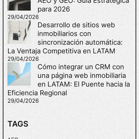
AEO y GEO: Guía Estratégica
E
para 2026
T
29/04/2026
I
Desarrollo de sitios web
N
inmobiliarios con
G
sincronización automática:
D
I
La Ventaja Competitiva en LATAM
G
29/04/2026
I
Cómo integrar un CRM con
T
una página web inmobiliaria
A
en LATAM: El Puente hacia la
L
P
Eficiencia Regional
A
29/04/2026
R
A
E
TAGS
M
P