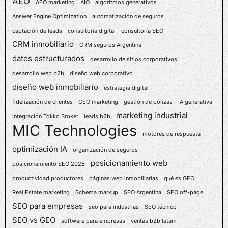
AEO
R
AEO marketing
AIO
algoritmos generativos
E
Answer Engine Optimization
automatización de seguros
S
captación de leads
consultoría digital
consultoría SEO
A
CRM inmobiliario
CRM seguros Argentina
S
datos estructurados
desarrollo de sitios corporativos
I
N
desarrollo web b2b
diseño web corporativo
D
diseño web inmobiliario
estrategia digital
U
fidelización de clientes
GEO marketing
gestión de pólizas
IA generativa
S
marketing industrial
integración Tokko Broker
leads b2b
T
MIC Technologies
R
motores de respuesta
I
optimización IA
organización de seguros
A
posicionamiento web
posicionamiento SEO 2026
L
E
productividad productores
páginas web inmobiliarias
qué es GEO
S
Real Estate marketing
Schema markup
SEO Argentina
SEO off-page
:
SEO para empresas
seo para industrias
SEO técnico
D
SEO vs GEO
software para empresas
ventas b2b latam
I