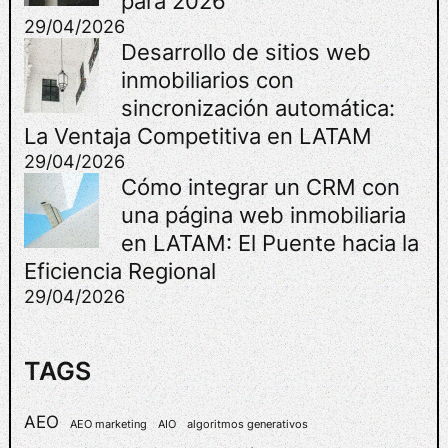
para 2026
A
29/04/2026
:
Desarrollo de sitios web
P
inmobiliarios con
O
sincronización automática:
R
Q
La Ventaja Competitiva en LATAM
U
29/04/2026
É
Cómo integrar un CRM con
A
una página web inmobiliaria
H
en LATAM: El Puente hacia la
O
R
Eficiencia Regional
R
29/04/2026
A
R
T
TAGS
I
E
AEO
M
AEO marketing
AIO
algoritmos generativos