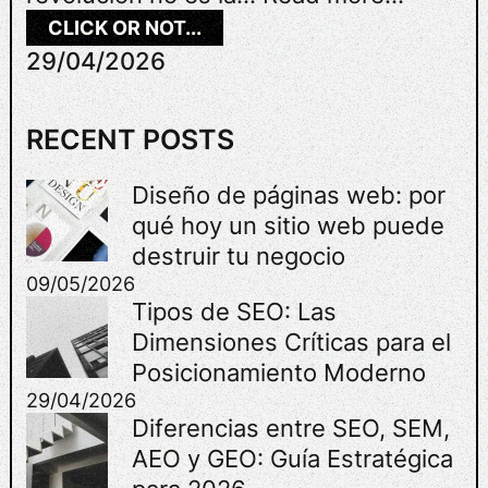
:
CLICK OR NOT...
A
29/04/2026
U
T
O
RECENT POSTS
M
A
Diseño de páginas web: por
T
qué hoy un sitio web puede
I
Z
destruir tu negocio
A
09/05/2026
C
Tipos de SEO: Las
I
Dimensiones Críticas para el
Ó
Posicionamiento Moderno
N
29/04/2026
C
Diferencias entre SEO, SEM,
O
N
AEO y GEO: Guía Estratégica
I