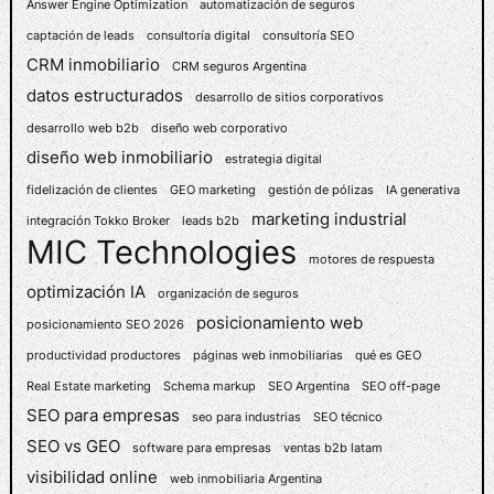
P
Answer Engine Optimization
automatización de seguros
O
captación de leads
consultoría digital
consultoría SEO
Y
CRM inmobiliario
CRM seguros Argentina
A
datos estructurados
desarrollo de sitios corporativos
N
O
desarrollo web b2b
diseño web corporativo
E
diseño web inmobiliario
estrategia digital
S
fidelización de clientes
GEO marketing
gestión de pólizas
IA generativa
E
marketing industrial
integración Tokko Broker
leads b2b
L
MIC Technologies
Ú
motores de respuesta
N
optimización IA
organización de seguros
I
posicionamiento web
posicionamiento SEO 2026
C
O
productividad productores
páginas web inmobiliarias
qué es GEO
O
Real Estate marketing
Schema markup
SEO Argentina
SEO off-page
B
SEO para empresas
seo para industrias
SEO técnico
J
SEO vs GEO
software para empresas
ventas b2b latam
E
visibilidad online
web inmobiliaria Argentina
T