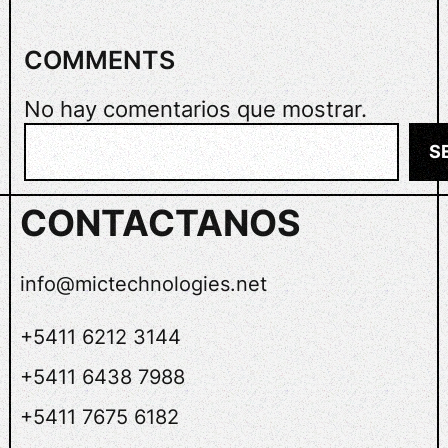
I
V
COMMENTS
O
No hay comentarios que mostrar.
B
S
u
s
CONTACTANOS
c
a
r
info@mictechnologies.net
+5411 6212 3144
+5411 6438 7988
+5411 7675 6182