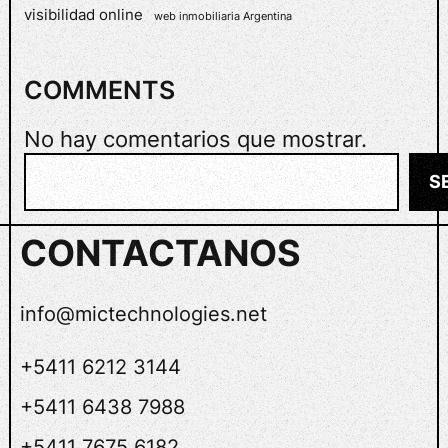
visibilidad online
web inmobiliaria Argentina
T
I
V
COMMENTS
O
No hay comentarios que mostrar.
B
S
u
s
CONTACTANOS
c
a
r
info@mictechnologies.net
+5411 6212 3144
+5411 6438 7988
+5411 7675 6182