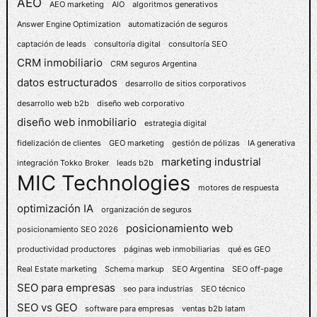
AEO
M
AEO marketing
AIO
algoritmos generativos
P
Answer Engine Optimization
automatización de seguros
O
captación de leads
consultoría digital
consultoría SEO
Y
CRM inmobiliario
CRM seguros Argentina
A
datos estructurados
desarrollo de sitios corporativos
N
O
desarrollo web b2b
diseño web corporativo
E
diseño web inmobiliario
estrategia digital
S
fidelización de clientes
GEO marketing
gestión de pólizas
IA generativa
E
marketing industrial
integración Tokko Broker
leads b2b
L
MIC Technologies
Ú
motores de respuesta
N
optimización IA
organización de seguros
I
posicionamiento web
posicionamiento SEO 2026
C
O
productividad productores
páginas web inmobiliarias
qué es GEO
O
Real Estate marketing
Schema markup
SEO Argentina
SEO off-page
B
SEO para empresas
seo para industrias
SEO técnico
J
SEO vs GEO
software para empresas
ventas b2b latam
E