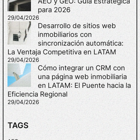
AEO y GEO: Guía Estratégica
I
para 2026
A
29/04/2026
:
Desarrollo de sitios web
P
inmobiliarios con
O
sincronización automática:
R
Q
La Ventaja Competitiva en LATAM
U
29/04/2026
É
Cómo integrar un CRM con
A
una página web inmobiliaria
H
en LATAM: El Puente hacia la
O
R
Eficiencia Regional
R
29/04/2026
A
R
T
TAGS
I
E