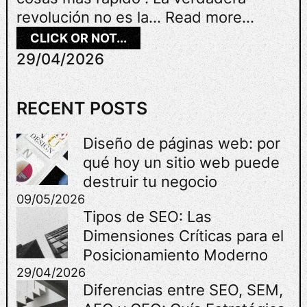
revolución no es la…
Read more...
:
CLICK OR NOT...
A
29/04/2026
U
T
O
RECENT POSTS
M
A
Diseño de páginas web: por
T
qué hoy un sitio web puede
I
Z
destruir tu negocio
A
09/05/2026
C
Tipos de SEO: Las
I
Dimensiones Críticas para el
Ó
Posicionamiento Moderno
N
29/04/2026
C
Diferencias entre SEO, SEM,
O
N